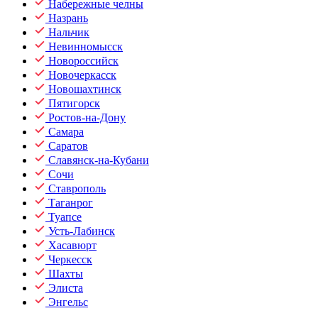
Набережные челны
Назрань
Нальчик
Невинномысск
Новороссийск
Новочеркасск
Новошахтинск
Пятигорск
Ростов-на-Дону
Самара
Саратов
Славянск-на-Кубани
Сочи
Ставрополь
Таганрог
Туапсе
Усть-Лабинск
Хасавюрт
Черкесск
Шахты
Элиста
Энгельс