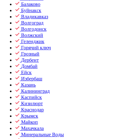
Балаково
Буйнакск
Владикавказ
Волгоград
Волгодонск
Волжский
Геленджик
Горячий ключ
Грозный
Дербент
Домбай
Ейск
Избербаш
Казань
Калининград
Каспийск
Кизилюрт
Краснодар
Крымск
Майкоп
Махачкала
Минеральные Воды