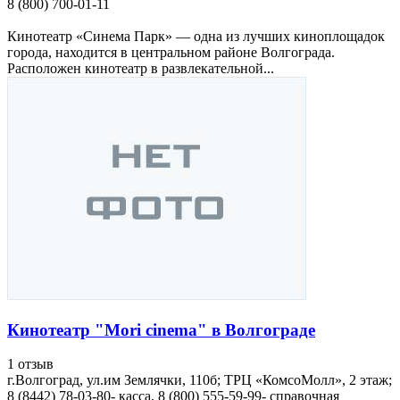
8 (800) 700-01-11
Кинотеатр «Синема Парк» — одна из лучших киноплощадок
города, находится в центральном районе Волгограда.
Расположен кинотеатр в развлекательной...
Кинотеатр "Mori cinema" в Волгограде
1 отзыв
г.Волгоград, ул.им Землячки, 110б; ТРЦ «КомсоМолл», 2 этаж;
8 (8442) 78-03-80- касса, 8 (800) 555-59-99- справочная