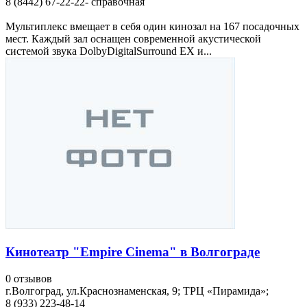
8 (8442) 67-22-22- справочная
Мультиплекс вмещает в себя один кинозал на 167 посадочных
мест. Каждый зал оснащен современной акустической
системой звука DolbyDigitalSurround EX и...
Кинотеатр "Empire Cinema" в Волгограде
0 отзывов
г.Волгоград, ул.Краснознаменская, 9; ТРЦ «Пирамида»;
8 (933) 223-48-14