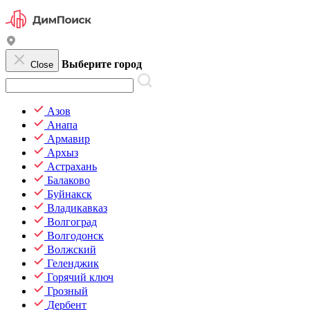
Выберите город
Close
Азов
Анапа
Армавир
Архыз
Астрахань
Балаково
Буйнакск
Владикавказ
Волгоград
Волгодонск
Волжский
Геленджик
Горячий ключ
Грозный
Дербент