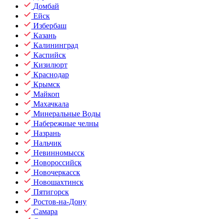
Домбай
Ейск
Избербаш
Казань
Калининград
Каспийск
Кизилюрт
Краснодар
Крымск
Майкоп
Махачкала
Минеральные Воды
Набережные челны
Назрань
Нальчик
Невинномысск
Новороссийск
Новочеркасск
Новошахтинск
Пятигорск
Ростов-на-Дону
Самара