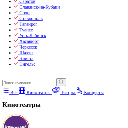
Саратов
Славянск-на-Кубани
Сочи
Ставрополь
Таганрог
Туапсе
Усть-Лабинск
Хасавюрт
Черкесск
Шахты
Элиста
Энгельс
Все
Кинотеатры
Театры
Концерты
Кинотеатры