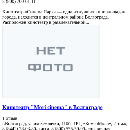
8 (800) 700-01-11
Кинотеатр «Синема Парк» — одна из лучших киноплощадок
города, находится в центральном районе Волгограда.
Расположен кинотеатр в развлекательной...
Кинотеатр "Mori cinema" в Волгограде
1 отзыв
г.Волгоград, ул.им Землячки, 110б; ТРЦ «КомсоМолл», 2 этаж;
8 (8442) 78-03-80- касса, 8 (800) 555-59-99- справочная