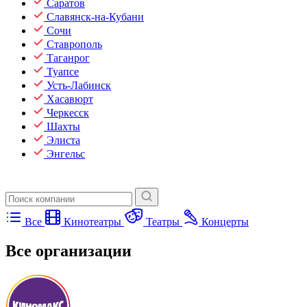
Саратов
Славянск-на-Кубани
Сочи
Ставрополь
Таганрог
Туапсе
Усть-Лабинск
Хасавюрт
Черкесск
Шахты
Элиста
Энгельс
Все
Кинотеатры
Театры
Концерты
Все организации