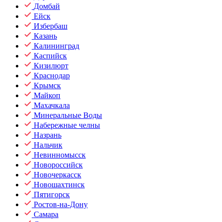
Домбай
Ейск
Избербаш
Казань
Калининград
Каспийск
Кизилюрт
Краснодар
Крымск
Майкоп
Махачкала
Минеральные Воды
Набережные челны
Назрань
Нальчик
Невинномысск
Новороссийск
Новочеркасск
Новошахтинск
Пятигорск
Ростов-на-Дону
Самара