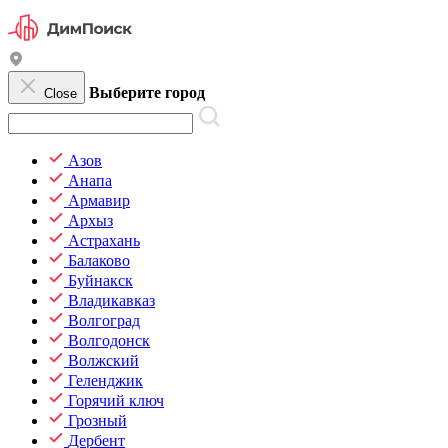
Выберите город
Close
Азов
Анапа
Армавир
Архыз
Астрахань
Балаково
Буйнакск
Владикавказ
Волгоград
Волгодонск
Волжский
Геленджик
Горячий ключ
Грозный
Дербент