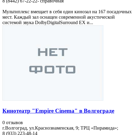
8 (8442) 67-22-22- справочная
Мультиплекс вмещает в себя один кинозал на 167 посадочных
мест. Каждый зал оснащен современной акустической
системой звука DolbyDigitalSurround EX и...
Кинотеатр "Empire Cinema" в Волгограде
0 отзывов
г.Волгоград, ул.Краснознаменская, 9; ТРЦ «Пирамида»;
8 (933) 223-48-14