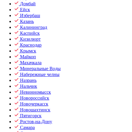
Домбай
Ейск
Избербаш
Казань
Калининград
Каспийск
Кизилюрт
Краснодар
Крымск
Майкоп
Махачкала
Минеральные Воды
Набережные челны
Назрань
Нальчик
Невинномысск
Новороссийск
Новочеркасск
Новошахтинск
Пятигорск
Ростов-на-Дону
Самара