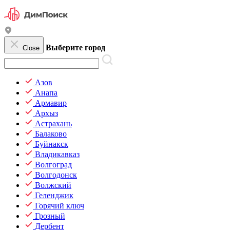
Выберите город
Close
Азов
Анапа
Армавир
Архыз
Астрахань
Балаково
Буйнакск
Владикавказ
Волгоград
Волгодонск
Волжский
Геленджик
Горячий ключ
Грозный
Дербент