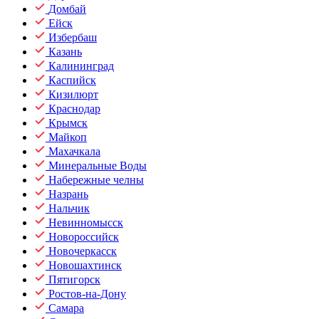
Домбай
Ейск
Избербаш
Казань
Калининград
Каспийск
Кизилюрт
Краснодар
Крымск
Майкоп
Махачкала
Минеральные Воды
Набережные челны
Назрань
Нальчик
Невинномысск
Новороссийск
Новочеркасск
Новошахтинск
Пятигорск
Ростов-на-Дону
Самара