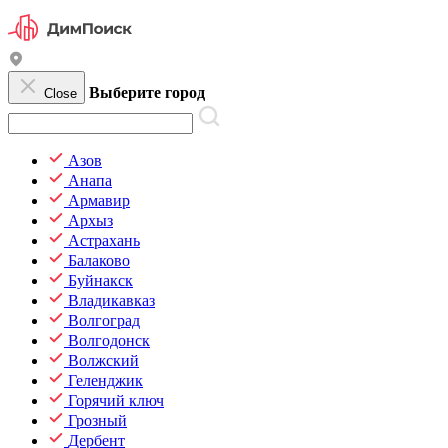
Выберите город
Close
Азов
Анапа
Армавир
Архыз
Астрахань
Балаково
Буйнакск
Владикавказ
Волгоград
Волгодонск
Волжский
Геленджик
Горячий ключ
Грозный
Дербент