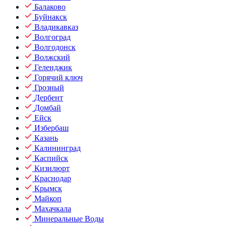
Балаково
Буйнакск
Владикавказ
Волгоград
Волгодонск
Волжский
Геленджик
Горячий ключ
Грозный
Дербент
Домбай
Ейск
Избербаш
Казань
Калининград
Каспийск
Кизилюрт
Краснодар
Крымск
Майкоп
Махачкала
Минеральные Воды