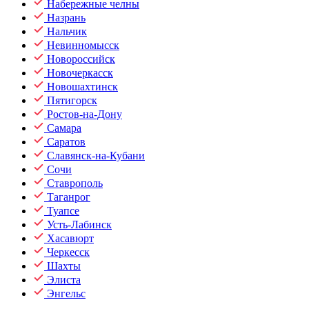
Набережные челны
Назрань
Нальчик
Невинномысск
Новороссийск
Новочеркасск
Новошахтинск
Пятигорск
Ростов-на-Дону
Самара
Саратов
Славянск-на-Кубани
Сочи
Ставрополь
Таганрог
Туапсе
Усть-Лабинск
Хасавюрт
Черкесск
Шахты
Элиста
Энгельс