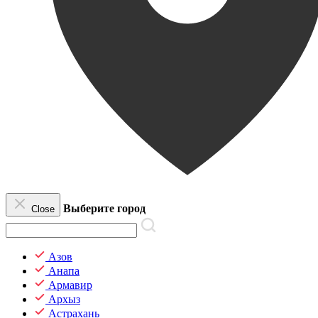
Выберите город
Close
Азов
Анапа
Армавир
Архыз
Астрахань