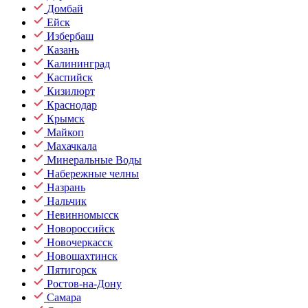
Домбай
Ейск
Избербаш
Казань
Калининград
Каспийск
Кизилюрт
Краснодар
Крымск
Майкоп
Махачкала
Минеральные Воды
Набережные челны
Назрань
Нальчик
Невинномысск
Новороссийск
Новочеркасск
Новошахтинск
Пятигорск
Ростов-на-Дону
Самара