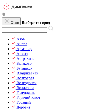
Выберите город
Close
Азов
Анапа
Армавир
Архыз
Астрахань
Балаково
Буйнакск
Владикавказ
Волгоград
Волгодонск
Волжский
Геленджик
Горячий ключ
Грозный
Дербент