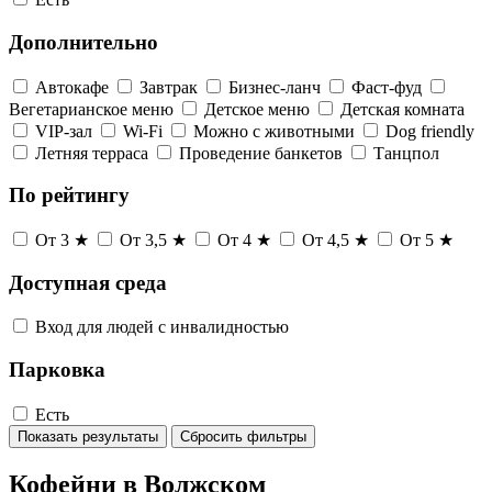
Дополнительно
Автокафе
Завтрак
Бизнес-ланч
Фаст-фуд
Вегетарианское меню
Детское меню
Детская комната
VIP-зал
Wi-Fi
Можно с животными
Dog friendly
Летняя терраса
Проведение банкетов
Танцпол
По рейтингу
От 3 ★
От 3,5 ★
От 4 ★
От 4,5 ★
От 5 ★
Доступная среда
Вход для людей с инвалидностью
Парковка
Есть
Показать результаты
Сбросить фильтры
Кофейни в Волжском