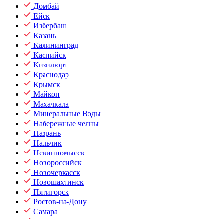
Домбай
Ейск
Избербаш
Казань
Калининград
Каспийск
Кизилюрт
Краснодар
Крымск
Майкоп
Махачкала
Минеральные Воды
Набережные челны
Назрань
Нальчик
Невинномысск
Новороссийск
Новочеркасск
Новошахтинск
Пятигорск
Ростов-на-Дону
Самара