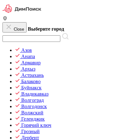
Выберите город
Close
Азов
Анапа
Армавир
Архыз
Астрахань
Балаково
Буйнакск
Владикавказ
Волгоград
Волгодонск
Волжский
Геленджик
Горячий ключ
Грозный
Дербент