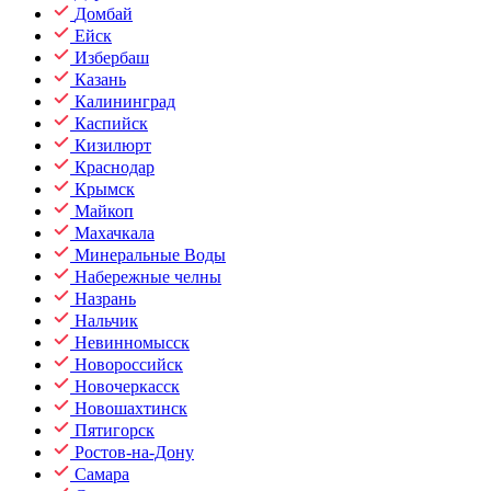
Домбай
Ейск
Избербаш
Казань
Калининград
Каспийск
Кизилюрт
Краснодар
Крымск
Майкоп
Махачкала
Минеральные Воды
Набережные челны
Назрань
Нальчик
Невинномысск
Новороссийск
Новочеркасск
Новошахтинск
Пятигорск
Ростов-на-Дону
Самара