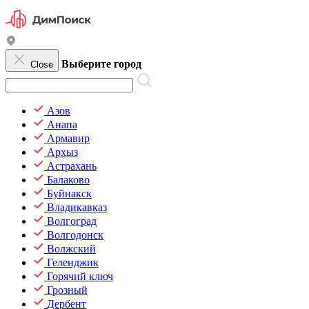
Выберите город
Close
Азов
Анапа
Армавир
Архыз
Астрахань
Балаково
Буйнакск
Владикавказ
Волгоград
Волгодонск
Волжский
Геленджик
Горячий ключ
Грозный
Дербент