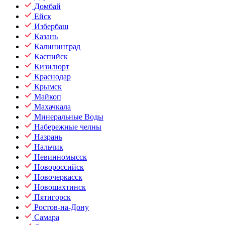
Домбай
Ейск
Избербаш
Казань
Калининград
Каспийск
Кизилюрт
Краснодар
Крымск
Майкоп
Махачкала
Минеральные Воды
Набережные челны
Назрань
Нальчик
Невинномысск
Новороссийск
Новочеркасск
Новошахтинск
Пятигорск
Ростов-на-Дону
Самара