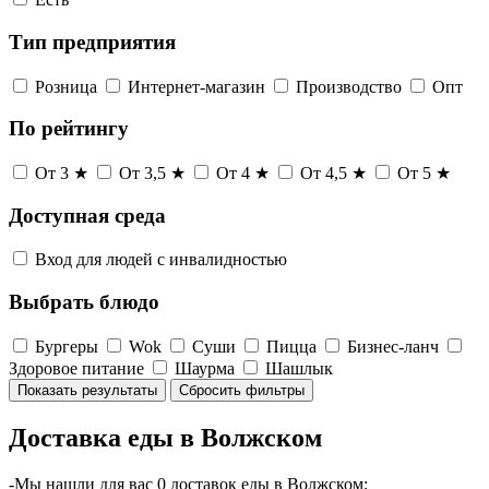
Тип предприятия
Розница
Интернет-магазин
Производство
Опт
По рейтингу
От 3 ★
От 3,5 ★
От 4 ★
От 4,5 ★
От 5 ★
Доступная среда
Вход для людей с инвалидностью
Выбрать блюдо
Бургеры
Wok
Суши
Пицца
Бизнес-ланч
Здоровое питание
Шаурма
Шашлык
Показать результаты
Сбросить фильтры
Доставка еды в Волжском
-Мы нашли для вас 0 доставок еды в Волжском;