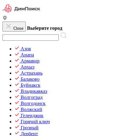
Выберите город
Close
Азов
Анапа
Армавир
Архыз
Астрахань
Балаково
Буйнакск
Владикавказ
Волгоград
Волгодонск
Волжский
Геленджик
Горячий ключ
Грозный
Дербент