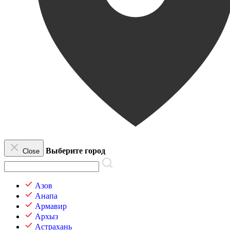
Выберите город
Close
Азов
Анапа
Армавир
Архыз
Астрахань