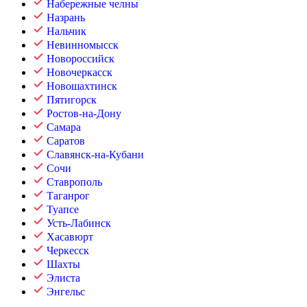
Набережные челны
Назрань
Нальчик
Невинномысск
Новороссийск
Новочеркасск
Новошахтинск
Пятигорск
Ростов-на-Дону
Самара
Саратов
Славянск-на-Кубани
Сочи
Ставрополь
Таганрог
Туапсе
Усть-Лабинск
Хасавюрт
Черкесск
Шахты
Элиста
Энгельс