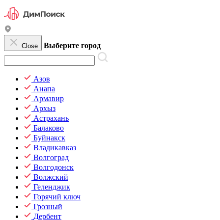
Выберите город
Close
Азов
Анапа
Армавир
Архыз
Астрахань
Балаково
Буйнакск
Владикавказ
Волгоград
Волгодонск
Волжский
Геленджик
Горячий ключ
Грозный
Дербент