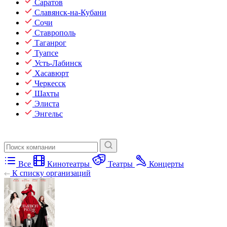
Саратов
Славянск-на-Кубани
Сочи
Ставрополь
Таганрог
Туапсе
Усть-Лабинск
Хасавюрт
Черкесск
Шахты
Элиста
Энгельс
Все
Кинотеатры
Театры
Концерты
К списку организаций