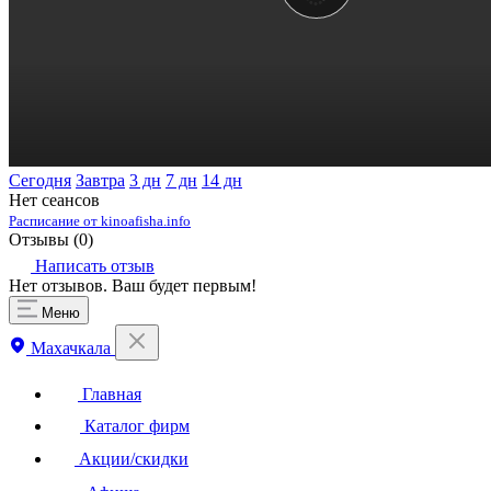
Сегодня
Завтра
3 дн
7 дн
14 дн
Нет сеансов
Расписание от kinoafisha.info
Отзывы (
0
)
Написать отзыв
Нет отзывов. Ваш будет первым!
Меню
Махачкала
Главная
Каталог фирм
Акции/скидки