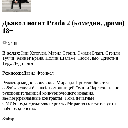
Дьявол носит Prada 2 (комедия, драма)
18+
5488
В ролях:
Энн Хэтэуэй, Мэрил Стрип, Эмили Блант, Стэнли
Туччи, Кеннет Брана, Полин Шаламе, Люси Лью, Джастин
Теру, Леди Гага
Режиссер:
Дэвид Фрэнкел
Редактор модного журнала Миранда Пристли борется
со&nbsp;своей бывшей помощницей Эмили Чарлтон, ныне
руководительницей конкурирующего издания,
за&nbsp;рекламные контракты. Пока печатные
СМИ&nbsp;переживают кризис, Миранда готовится уйти
на&nbsp;пенсию.
&nbsp;