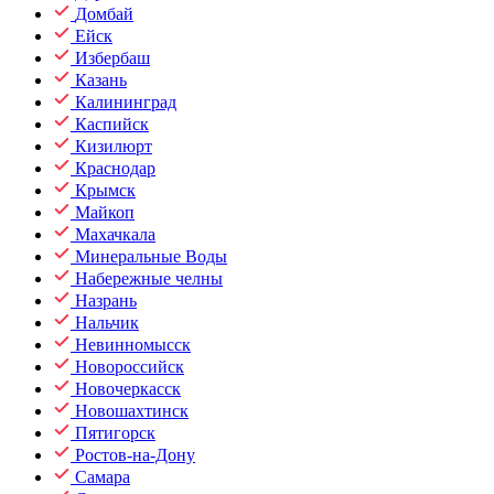
Домбай
Ейск
Избербаш
Казань
Калининград
Каспийск
Кизилюрт
Краснодар
Крымск
Майкоп
Махачкала
Минеральные Воды
Набережные челны
Назрань
Нальчик
Невинномысск
Новороссийск
Новочеркасск
Новошахтинск
Пятигорск
Ростов-на-Дону
Самара