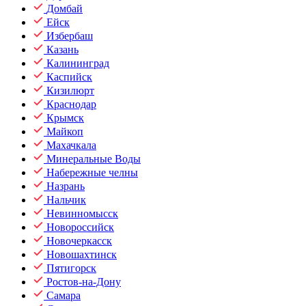
Домбай
Ейск
Избербаш
Казань
Калининград
Каспийск
Кизилюрт
Краснодар
Крымск
Майкоп
Махачкала
Минеральные Воды
Набережные челны
Назрань
Нальчик
Невинномысск
Новороссийск
Новочеркасск
Новошахтинск
Пятигорск
Ростов-на-Дону
Самара