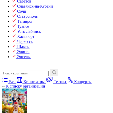
Саратов
Славянск-на-Кубани
Сочи
Ставрополь
Таганрог
Туапсе
Усть-Лабинск
Хасавюрт
Черкесск
Шахты
Элиста
Энгельс
Все
Кинотеатры
Театры
Концерты
К списку организаций