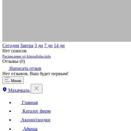
Сегодня
Завтра
3 дн
7 дн
14 дн
Нет сеансов
Расписание от kinoafisha.info
Отзывы (
0
)
Написать отзыв
Нет отзывов. Ваш будет первым!
Меню
Махачкала
Главная
Каталог фирм
Акции/скидки
Афиша