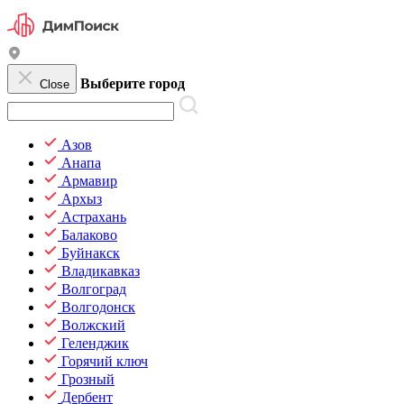
Выберите город
Close
Азов
Анапа
Армавир
Архыз
Астрахань
Балаково
Буйнакск
Владикавказ
Волгоград
Волгодонск
Волжский
Геленджик
Горячий ключ
Грозный
Дербент