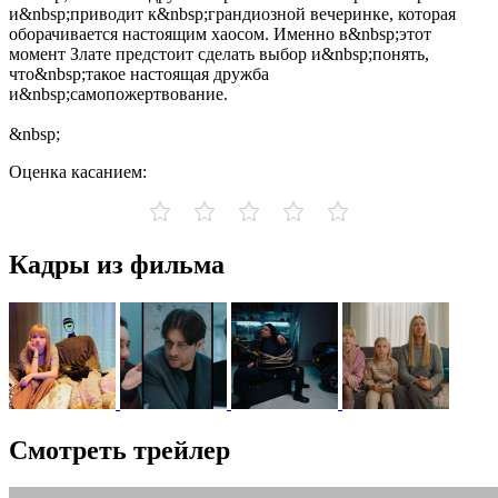
и&nbsp;приводит к&nbsp;грандиозной вечеринке, которая
оборачивается настоящим хаосом. Именно в&nbsp;этот
момент Злате предстоит сделать выбор и&nbsp;понять,
что&nbsp;такое настоящая дружба
и&nbsp;самопожертвование.
&nbsp;
Оценка касанием:
Кадры из фильма
Смотреть трейлер