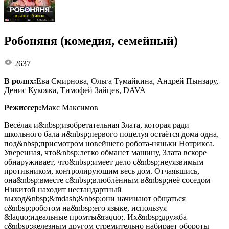
Робоняня (комедия, семейный)
2637
В ролях:
Ева Смирнова, Ольга Тумайкина, Андрей Пынзару,
Денис Кукояка, Тимофей Зайцев, DAVA
Режиссер:
Макс Максимов
Весёлая и&nbsp;изобретательная Злата, которая ради
школьного бала и&nbsp;первого поцелуя остаётся дома одна,
под&nbsp;присмотром новейшего робота-няньки Нотрикса.
Уверенная, что&nbsp;легко обманет машину, Злата вскоре
обнаруживает, что&nbsp;имеет дело с&nbsp;неуязвимым
противником, контролирующим весь дом. Отчаявшись,
она&nbsp;вместе с&nbsp;влюблённым в&nbsp;неё соседом
Никитой находит нестандартный
выход&nbsp;&mdash;&nbsp;они начинают общаться
с&nbsp;роботом на&nbsp;его языке, используя
&laquo;идеальные промты&raquo;. Их&nbsp;дружба
с&nbsp;железным другом стремительно набирает обороты