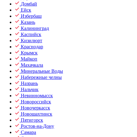
Домбай
Ейск
Избербаш
Казань
Калининград
Каспийск
Кизилюрт
Краснодар
Крымск
Майкоп
Махачкала
Минеральные Воды
Набережные челны
Назрань
Нальчик
Невинномысск
Новороссийск
Новочеркасск
Новошахтинск
Пятигорск
Ростов-на-Дону
Самара