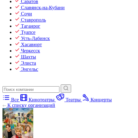
Саратов
Славянск-на-Кубани
Сочи
Ставрополь
Таганрог
Туапсе
Усть-Лабинск
Хасавюрт
Черкесск
Шахты
Элиста
Энгельс
Все
Кинотеатры
Театры
Концерты
К списку организаций