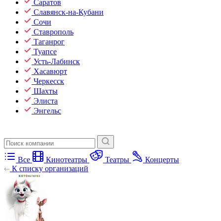
Саратов
Славянск-на-Кубани
Сочи
Ставрополь
Таганрог
Туапсе
Усть-Лабинск
Хасавюрт
Черкесск
Шахты
Элиста
Энгельс
Все
Кинотеатры
Театры
Концерты
К списку организаций