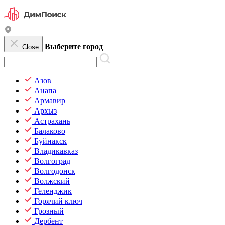
Выберите город
Close
Азов
Анапа
Армавир
Архыз
Астрахань
Балаково
Буйнакск
Владикавказ
Волгоград
Волгодонск
Волжский
Геленджик
Горячий ключ
Грозный
Дербент