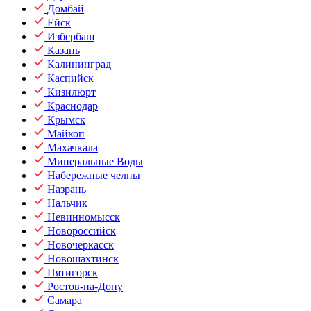
Домбай
Ейск
Избербаш
Казань
Калининград
Каспийск
Кизилюрт
Краснодар
Крымск
Майкоп
Махачкала
Минеральные Воды
Набережные челны
Назрань
Нальчик
Невинномысск
Новороссийск
Новочеркасск
Новошахтинск
Пятигорск
Ростов-на-Дону
Самара